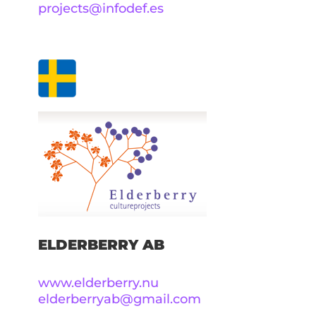
projects@infodef.es
ELDERBERRY AB
www.elderberry.nu
elderberryab@gmail.com