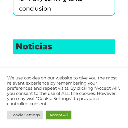
conclusion
Noticias
We use cookies on our website to give you the most
relevant experience by remembering your
preferences and repeat visits. By clicking “Accept All”,
you consent to the use of ALL the cookies. However,
you may visit "Cookie Settings" to provide a
controlled consent.
Reigniting sense of initiative and
entrepreneurial attitudes: EYES
Cookie Settings
Accept All
partners’ experience from the second
training week of the project
por
Mat74
|
May 16, 2022
|
noticias