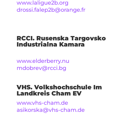
www.laligue2b.org
drossi.falep2b@orange.fr
RCCI. Rusenska Targovsko
Industrialna Kamara
www.elderberry.nu
mdobrev@rcci.bg
VHS. Volkshochschule Im
Landkreis Cham EV
www.vhs-cham.de
asikorska@vhs-cham.de